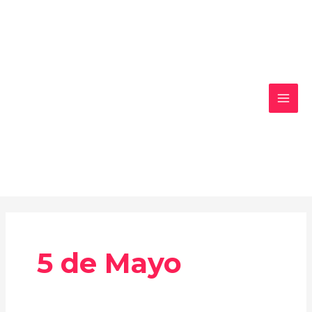
Ir
MAI
al
MEN
contenido
5 de Mayo