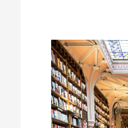
Ex
Libris