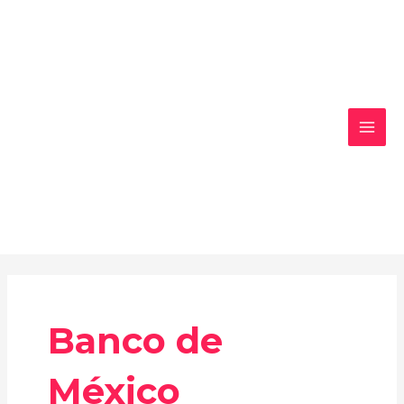
Ir
MAI
al
MEN
contenido
Banco de
México