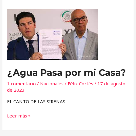
¿Agua
Pasa
por
mi
Casa?
¿Agua Pasa por mi Casa?
1 comentario
/
Nacionales
/
Félix Cortés
/
17 de agosto
de 2023
EL CANTO DE LAS SIRENAS
Leer más »