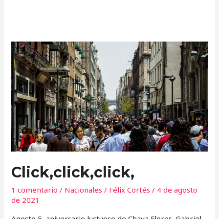
Click,click,click,
Click,click,click,
1 comentario
/
Nacionales
/
Félix Cortés
/
4 de agosto
de 2021
Agosto 5, aniversario luctuoso de Chava Flores. Gabriel