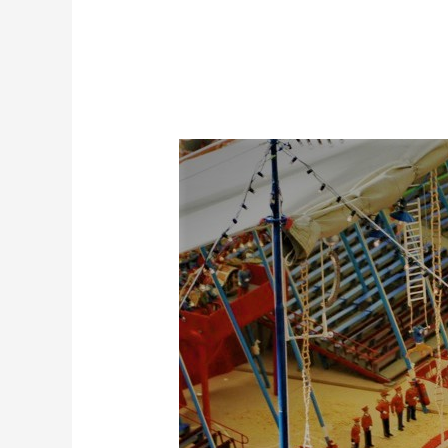
El
Circo
de
Tres
Pistas.