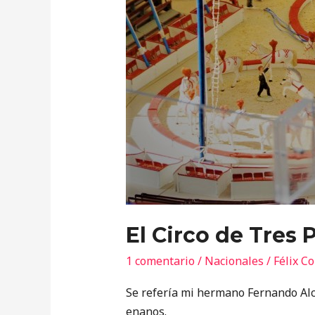
El Circo de Tres P
1 comentario
/
Nacionales
/
Félix C
Se refería mi hermano Fernando Alca
enanos.