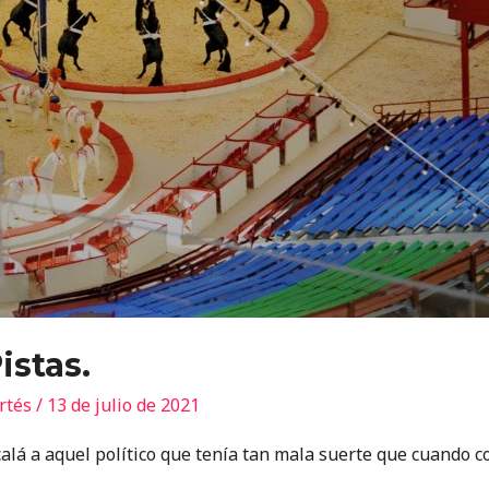
istas.
ortés
/
13 de julio de 2021
lá a aquel político que tenía tan mala suerte que cuando co