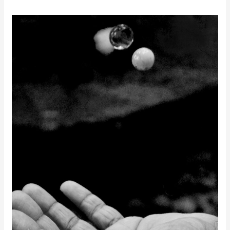
La
Burriola