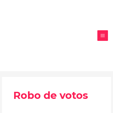
Ir
MAI
al
MEN
contenido
Robo de votos