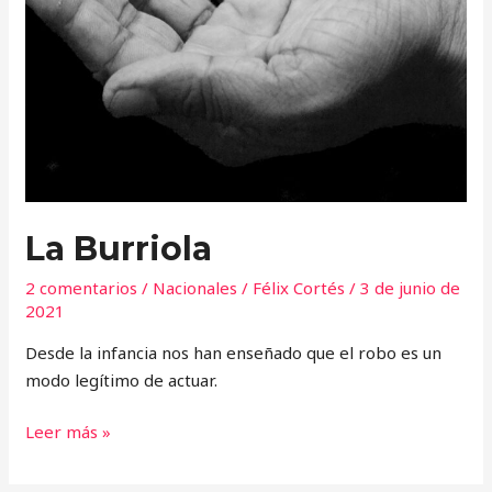
La Burriola
2 comentarios
/
Nacionales
/
Félix Cortés
/
3 de junio de
2021
Desde la infancia nos han enseñado que el robo es un
modo legítimo de actuar.
Leer más »