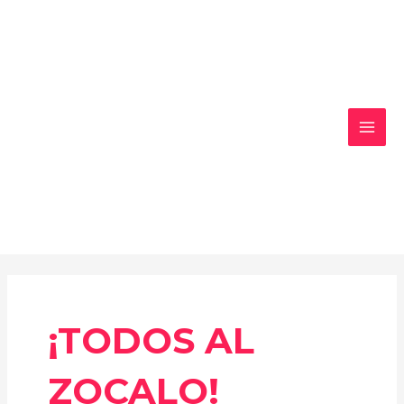
Ir
MAI
al
MEN
contenido
¡TODOS AL
ZOCALO!