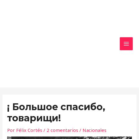
Ir
MAI
al
MEN
contenido
¡ Большое спасибо,
товарищи!
Por
Félix Cortés
/
2 comentarios
/
Nacionales