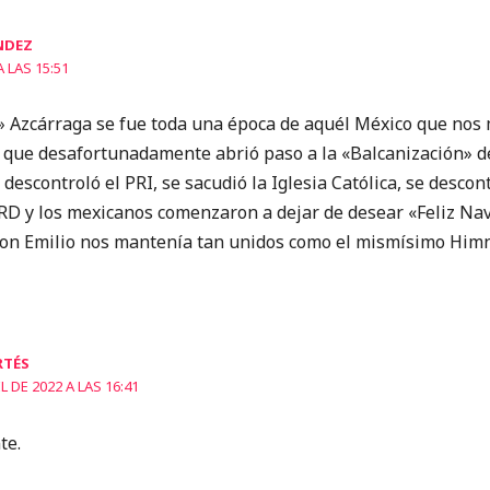
NDEZ
A LAS 15:51
re» Azcárraga se fue toda una época de aquél México que nos
 que desafortunadamente abrió paso a la «Balcanización» d
descontroló el PRI, se sacudió la Iglesia Católica, se descon
 PRD y los mexicanos comenzaron a dejar de desear «Feliz N
 Don Emilio nos mantenía tan unidos como el mismísimo Him
RTÉS
L DE 2022 A LAS 16:41
te.