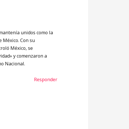
 mantenía unidos como la
e México. Con su
troló México, se
avidad» y comenzaron a
no Nacional.
Responder