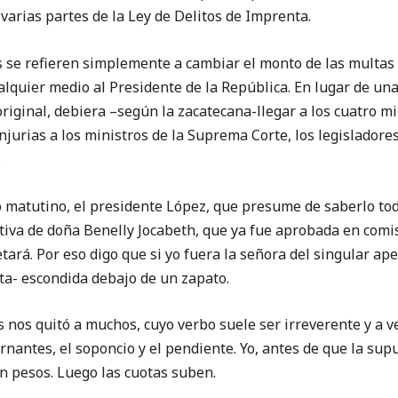
varias partes de la Ley de Delitos de Imprenta.
refieren simplemente a cambiar el monto de las multas e
alquier medio al Presidente de la República. En lugar de u
riginal, debiera –según la zacatecana-llegar a los cuatro mil
njurias a los ministros de la Suprema Corte, los legisladores
.
utino, el presidente López, que presume de saberlo todo
iativa de doña Benelly Jocabeth, que ya fue aprobada en comi
vetará. Por eso digo que si yo fuera la señora del singular ap
a- escondida debajo de un zapato.
s quitó a muchos, cuyo verbo suele ser irreverente y a v
nantes, el soponcio y el pendiente. Yo, antes de que la su
n pesos. Luego las cuotas suben.