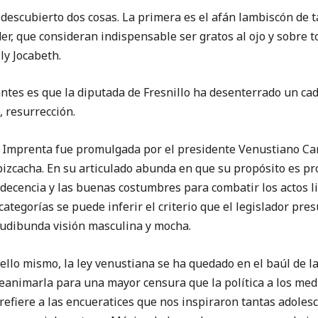
ubierto dos cosas. La primera es el afán lambiscón de ta
r, que consideran indispensable ser gratos al ojo y sobre to
ly Jocabeth.
es que la diputada de Fresnillo ha desenterrado un cad
 resurrección.
renta fue promulgada por el presidente Venustiano Carra
pizcacha. En su articulado abunda en que su propósito es pro
la decencia y las buenas costumbres para combatir los actos l
ategorías se puede inferir el criterio que el legislador pre
 pudibunda visión masculina y mocha.
ismo, la ley venustiana se ha quedado en el baúl de las
eanimarla para una mayor censura que la política a los med
refiere a las encueratices que nos inspiraron tantas adoles