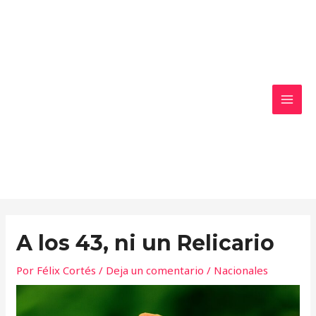
Ir
MAI
al
MEN
contenido
A los 43, ni un Relicario
Por
Félix Cortés
/
Deja un comentario
/
Nacionales