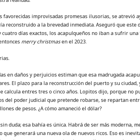
s favorecidas improvisadas promesas ilusorias, se atrevió a
ía reconstruido a la brevedad inmediata. Aseguró que este 
y cuatro días exactos, los acapulqueños no iban a sufrir un
 entonces
merry christmas
en el 2023.
ias.
das en daños y perjuicios estiman que esa madrugada acapu
ares. El plazo para la reconstrucción del puerto y su ciudad,
e calcula entres tres o cinco años. Lopitos dijo, porque no 
sos del poder judicial que pretende robarse, se repartan entr
llones de pesos. ¿A cómo amaneció el dólar?
sin duda; esa bahía es única. Habrá de ser más moderna, me
 que generará una nueva ola de nuevos ricos. Eso es inevita