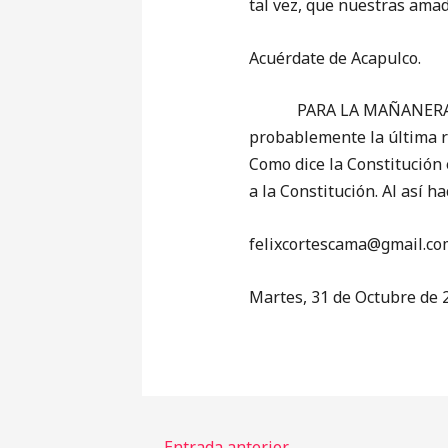
tal vez, que nuestras amad
Acuérdate de Acapulco.
PARA LA MAÑANERA (porqu
probablemente la última re
Como dice la Constitución 
a la Constitución. Al así h
‎felixcortescama@gmail.co
Martes, 31 de Octubre de 
←
Entrada anterior