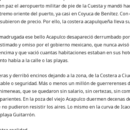
ó en paz el aeropuerto militar de pie de la Cuesta y mandó ha
remo oriente del puerto, ya casi en Coyuca de Benítez. Con e
, subieron de precio. Por ello, la costera acapulqueña lleva 
madrugada ese bello Acapulco desapareció derrumbado por 
estimado y omiso por el gobierno mexicano, que nunca avisó 
encima y que vació cuantas habitaciones estaban en sus hot
o había a la calle o las playas.
ras y derribó encinos dejando a la zona, de la Costera a Ci
otable o seguridad. Más o menos un millón de guerrerenses 
himeneas, que se quedaron sin salario, sin certezas, sin com
 parientes. En la poza del viejo Acapulco duermen decenas 
 no pudieron resistir los aires. Lo mismo en la curva de Icac
 playa Guitarrón.
tra realidad.