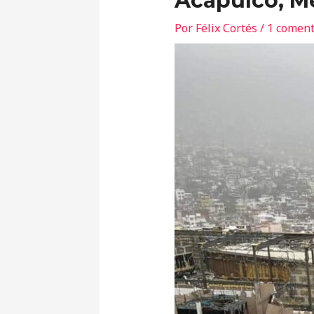
Acapulco, M
Por
Félix Cortés
/
1 coment