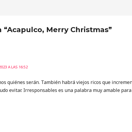
n “Acapulco, Merry Christmas”
023 A LAS 16:52
mos quiénes serán. También habrá viejos ricos que incremen
pudo evitar. Irresponsables es una palabra muy amable para