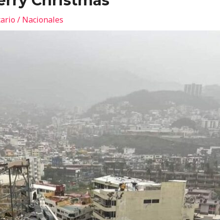
erry Christmas
ario
/
Nacionales