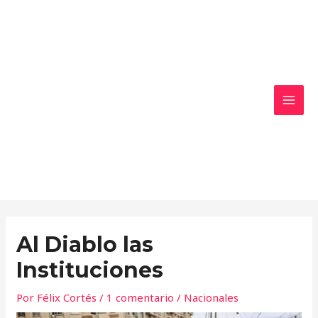
Ir
MAI
al
MEN
contenido
Al Diablo las
Instituciones
Por
Félix Cortés
/
1 comentario
/
Nacionales