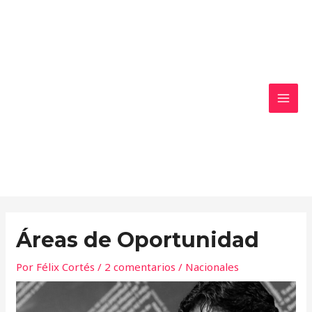
Ir
MAI
al
MEN
contenido
Áreas de Oportunidad
Por
Félix Cortés
/
2 comentarios
/
Nacionales