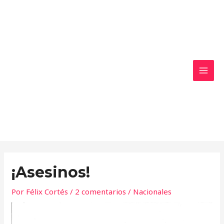
Ir
MAI
al
MEN
contenido
¡Asesinos!
Por
Félix Cortés
/
2 comentarios
/
Nacionales