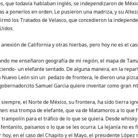
s, que todavía hablaban inglés, se independizaron de Méxic
as a ponerlos en orden. Le pusieron una madriza, y su Alte
irmó los Tratados de Velasco, que concedieron la independen
Uidos.
 anexión de California y otras hierbas, pero hoy no es el cas
uando me enseñaron geografía de mi región, el mapa de Tam
iendo- un elefante sentado. De alguna manera, en la repart
a Nuevo León sin un pedazo de frontera, le dieron una pizc
 gobernadorcito Samuel García quiere inventar como gran
H
 siempre, el Norte de México, su frontera, ha sido tierra ig
imen: esa trompa de elefante, que va de Matamoros a lo que 
trampolín para el tráfico de lo que se quiera. Desde whisk
entanilo, paisanos o lo que se les ocurra. La lejanía no es f
r hoy, en el caso del Chapito y el Mayo, el presidente López 