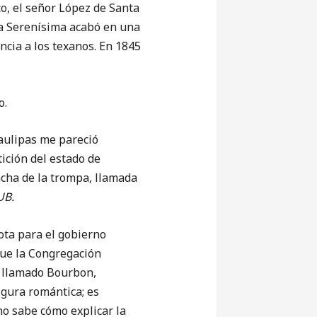
o, el señor López de Santa
za Serenísima acabó en una
cia a los texanos. En 1845
o.
aulipas me pareció
ición del estado de
acha de la trompa, llamada
UB.
nota para el gobierno
fue la Congregación
y llamado Bourbon,
igura romántica; es
no sabe cómo explicar la