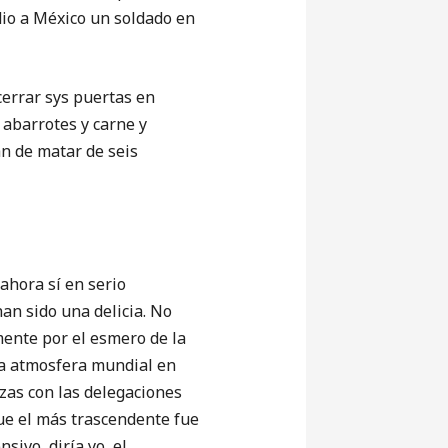
dio a México un soldado en
cerrar sys puertas en
 abarrotes y carne y
an de matar de seis
hora sí en serio
an sido una delicia. No
mente por el esmero de la
na atmosfera mundial en
azas con las delegaciones
ue el más trascendente fue
sivo, diría yo, el