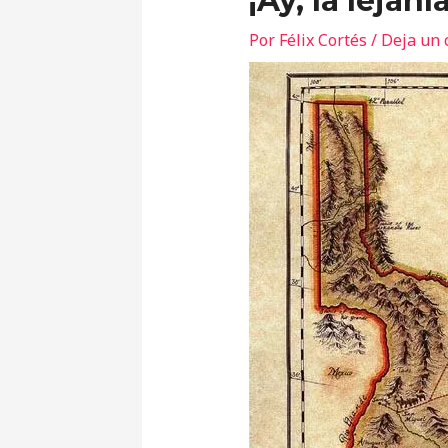
¡Ay, la lejanía
Por
Félix Cortés
/
Deja un 