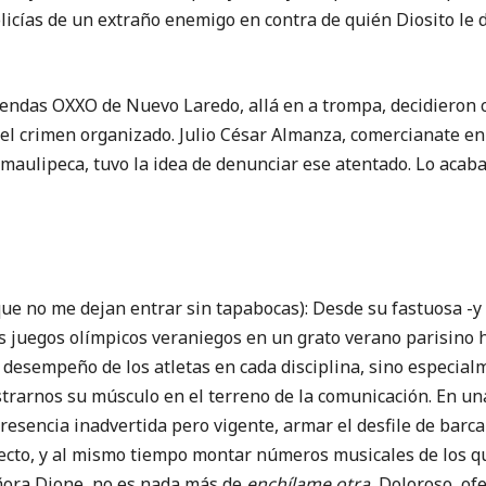
icías de un extraño enemigo en contra de quién Diosito le 
iendas OXXO de Nuevo Laredo, allá en a trompa, decidieron 
del crimen organizado. Julio César Almanza, comercianate en
maulipeca, tuvo la idea de denunciar ese atentado. Lo acab
no me dejan entrar sin tapabocas): Desde su fastuosa -y a
s juegos olímpicos veraniegos en un grato verano parisino h
desempeño de los atletas en cada disciplina, sino especial
strarnos su músculo en el terreno de la comunicación. En u
resencia inadvertida pero vigente, armar el desfile de barc
yecto, y al mismo tiempo montar números musicales de los q
eñora Dione, no es nada más de
enchílame otra.
Doloroso, ofen