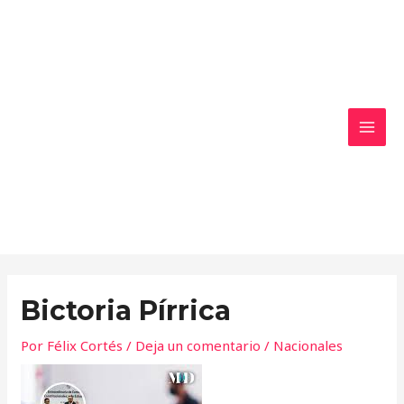
Ir
MAI
al
MEN
contenido
Bictoria Pírrica
Por
Félix Cortés
/
Deja un comentario
/
Nacionales