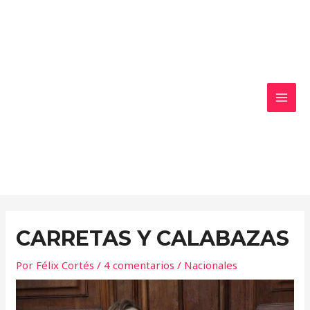
Ir
MAI
al
MEN
contenido
CARRETAS Y CALABAZAS
Por
Félix Cortés
/
4 comentarios
/
Nacionales