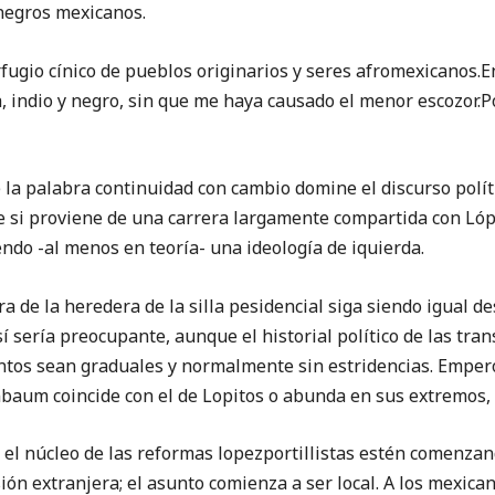
 negros mexicanos.
rfugio cínico de pueblos originarios y seres afromexicanos.
, indio y negro, sin que me haya causado el menor escozor.Po
la palabra continuidad con cambio domine el discurso polít
 si proviene de una carrera largamente compartida con Ló
endo -al menos en teoría- una ideología de iquierda.
ra de la heredera de la silla pesidencial siga siendo igual d
sí sería preocupante, aunque el historial político de las tra
tos sean graduales y normalmente sin estridencias. Empero, 
aum coincide con el de Lopitos o abunda en sus extremos, es
 el núcleo de las reformas lopezportillistas estén comenza
ión extranjera; el asunto comienza a ser local. A los mexican