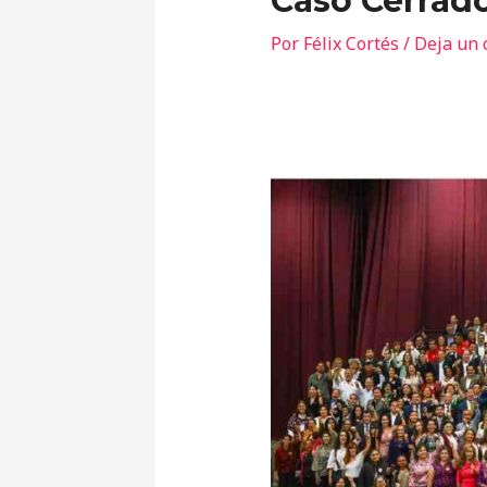
Caso Cerrad
Por
Félix Cortés
/
Deja un 