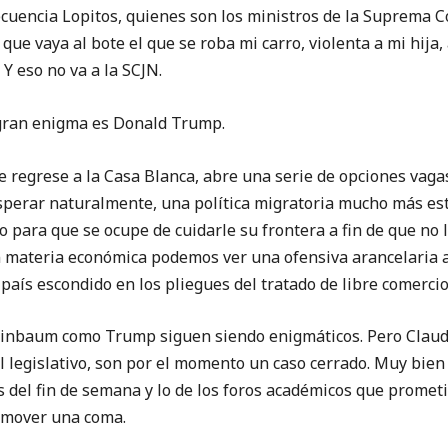
ecuencia Lopitos, quienes son los ministros de la Suprema C
ue vaya al bote el que se roba mi carro, violenta a mi hija
Y eso no va a la SCJN.
l gran enigma es Donald Trump.
e regrese a la Casa Blanca, abre una serie de opciones vag
perar naturalmente, una política migratoria mucho más estr
para que se ocupe de cuidarle su frontera a fin de que no 
n materia económica podemos ver una ofensiva arancelaria a
país escondido en los pliegues del tratado de libre comercio
einbaum como Trump siguen siendo enigmáticos. Pero Clau
l legislativo, son por el momento un caso cerrado. Muy bie
s del fin de semana y lo de los foros académicos que prometi
 mover una coma.