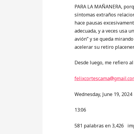
PARA LA MAÑANERA, porque
síntomas extraños relacion
hace pausas excesivament
adecuada, y a veces usa un
avión” y se queda mirando 
acelerar su retiro placener
Desde luego, me refiero al
felixcortescama@gmail.co
Wednesday, June 19, 2024
13:06
581 palabras en 3,426 im