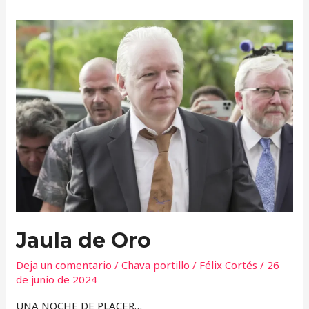
Jaula
de
Oro
Jaula de Oro
Deja un comentario
/
Chava portillo
/
Félix Cortés
/
26
de junio de 2024
UNA NOCHE DE PLACER…