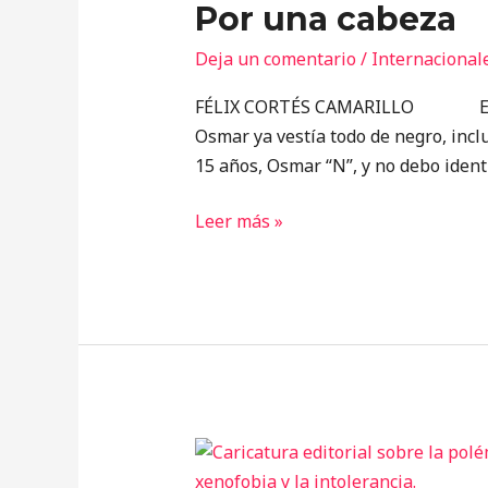
Por una cabeza
cabeza
Deja un comentario
/
Internacional
FÉLIX CORTÉS CAMARILLO Esa maña
Osmar ya vestía todo de negro, incl
15 años, Osmar “N”, y no debo identi
Leer más »
Mascotas