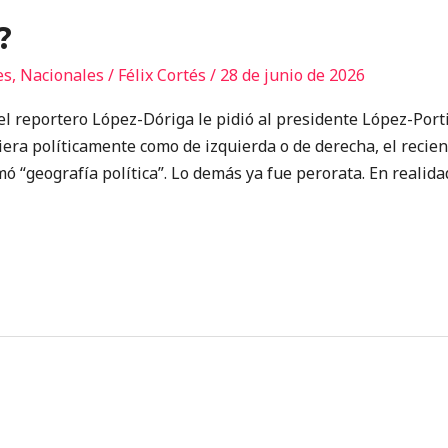
?
es
,
Nacionales
/
Félix Cortés
/
28 de junio de 2026
eportero López-Dóriga le pidió al presidente López-Portil
niera políticamente como de izquierda o de derecha, el reci
ó “geografía política”. Lo demás ya fue perorata. En realida