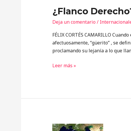
Derecho?
¿Flanco Derecho
Deja un comentario
/
Internacional
FÉLIX CORTÉS CAMARILLO Cuando el r
afectuosamente, “güerito” , se defi
proclamando su lejanía a lo que llam
Leer más »
Las