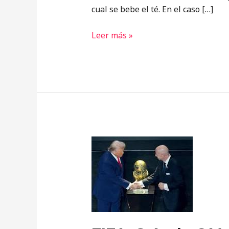
cual se bebe el té. En el caso […]
Leer más »
FIFA,
S.A.
de
C.V