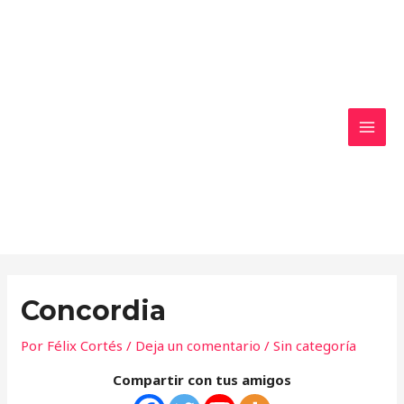
Ir
MAI
al
MEN
contenido
Concordia
Por
Félix Cortés
/
Deja un comentario
/
Sin categoría
Compartir con tus amigos