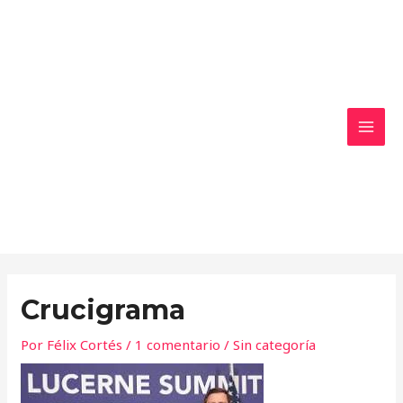
Ir
MAI
al
MEN
contenido
Crucigrama
Por
Félix Cortés
/
1 comentario
/
Sin categoría