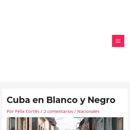
Ir
MAI
al
MEN
contenido
Cuba en Blanco y Negro
Por
Félix Cortés
/
2 comentarios
/
Nacionales