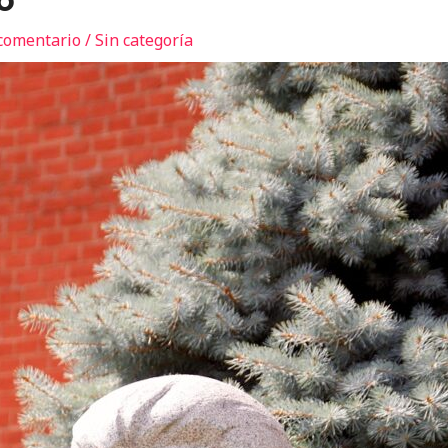
o
comentario
/
Sin categoría