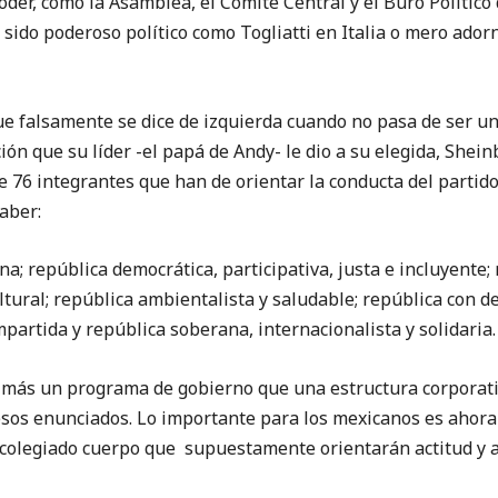
oder, como la Asamblea, el Comité Central y el Buró Político
ya sido poderoso político como Togliatti en Italia o mero ad
ue falsamente se dice de izquierda cuando no pasa de ser u
ión que su líder -el papá de Andy- le dio a su elegida, Shei
de 76 integrantes que han de orientar la conducta del partid
aber:
a; república democrática, participativa, justa e incluyente;
ltural; república ambientalista y saludable; república con d
partida y república soberana, internacionalista y solidaria.
e más un programa de gobierno que una estructura corporat
esos enunciados. Lo importante para los mexicanos es aho
 colegiado cuerpo que supuestamente orientarán actitud y a