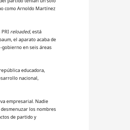
 del partido tenían un solo
orno como Arnoldo Martínez
n PRI
reloaded
, está
nbaum, el aparato acaba de
o-gobierno en seis áreas
 república educadora,
esarrollo nacional,
iva empresarial. Nadie
ra desmenuzar los nombres
ctos de partido y