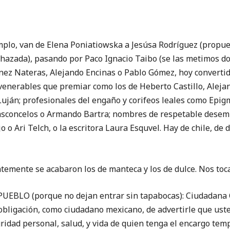
jemplo, van de Elena Poniatiowska a Jesúsa Rodríguez (prop
hazada), pasando por Paco Ignacio Taibo (se las metimos do
ez Nateras, Alejando Encinas o Pablo Gómez, hoy convertido
 venerables que premiar como los de Heberto Castillo, Aleja
uján; profesionales del engaño y corifeos leales como Epig
asconcelos o Armando Bartra; nombres de respetable desem
o o Ari Telch, o la escritora Laura Esquvel. Hay de chile, de
emente se acabaron los de manteca y los de dulce. Nos toca 
BLO (porque no dejan entrar sin tapabocas): Ciudadana 
 obligación, como ciudadano mexicano, de advertirle que ust
gridad personal, salud, y vida de quien tenga el encargo tem