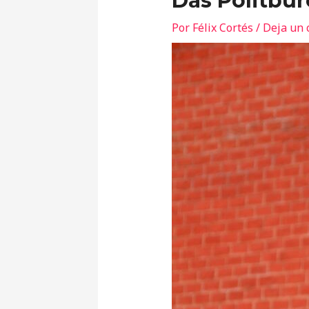
Das Politbür
Por
Félix Cortés
/
Deja un 