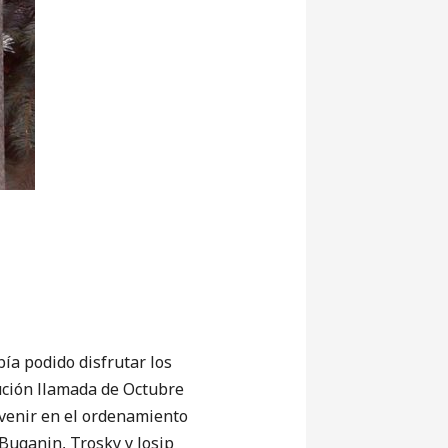
ía podido disfrutar los
lución llamada de Octubre
rvenir en el ordenamiento
 Buganin, Trosky y Josip