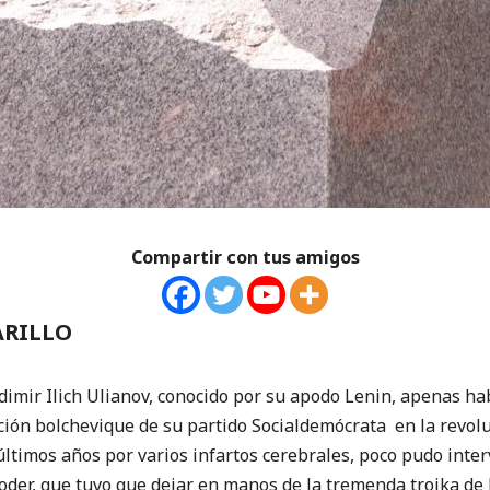
Compartir con tus amigos
ARILLO
mir Ilich Ulianov, conocido por su apodo Lenin, apenas hab
acción bolchevique de su partido Socialdemócrata en la revo
últimos años por varios infartos cerebrales, poco pudo inte
poder, que tuvo que dejar en manos de la tremenda troika de