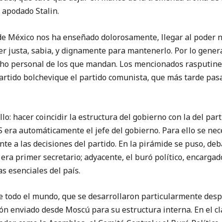
 apodado Stalin.
de México nos ha enseñado dolorosamente, llegar al poder no 
r justa, sabia, y dignamente para mantenerlo. Por lo genera
ho personal de los que mandan. Los mencionados rasputines
partido bolchevique el partido comunista, que más tarde pasa
lo: hacer coincidir la estructura del gobierno con la del par
 era automáticamente el jefe del gobierno. Para ello se nec
te a las decisiones del partido. En la pirámide se puso, debaj
 era primer secretario; adyacente, el buró político, encargad
s esenciales del país.
e todo el mundo, que se desarrollaron particularmente des
ón enviado desde Moscú para su estructura interna. En el cl