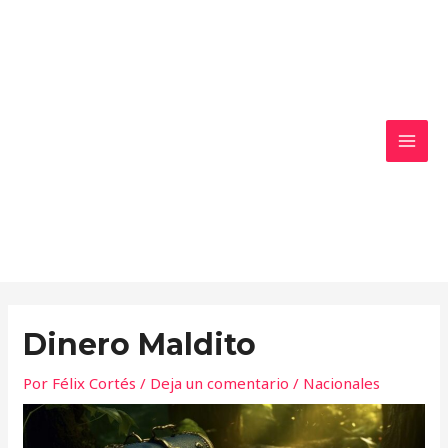
Ir
MAI
al
MEN
contenido
Dinero Maldito
Por
Félix Cortés
/
Deja un comentario
/
Nacionales