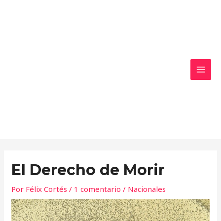
Ir
MAI
al
MEN
contenido
El Derecho de Morir
Por
Félix Cortés
/
1 comentario
/
Nacionales