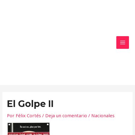
Ir
MAI
al
MEN
contenido
El Golpe II
Por
Félix Cortés
/
Deja un comentario
/
Nacionales