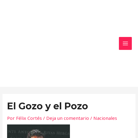
Ir
MAI
al
MEN
contenido
El Gozo y el Pozo
Por
Félix Cortés
/
Deja un comentario
/
Nacionales