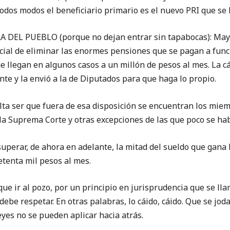
e todos modos el beneficiario primario es el nuevo PRI que s
EL PUEBLO (porque no dejan entrar sin tapabocas): Mayo
ncial de eliminar las enormes pensiones que se pagan a fu
e llegan en algunos casos a un millón de pesos al mes. La 
e y la envió a la de Diputados para que haga lo propio.
sulta ser que fuera de esa disposición se encuentran los mie
la Suprema Corte y otras excepciones de las que poco se hab
perar, de ahora en adelante, la mitad del sueldo que gana l
etenta mil pesos al mes.
que ir al pozo, por un principio en jurisprudencia que se lla
ebe respetar. En otras palabras, lo cáido, cáido. Que se jod
yes no se pueden aplicar hacia atrás.