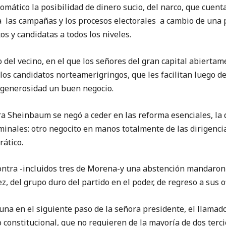
omático la posibilidad de dinero sucio, del narco, que cuen
a las campañas y los procesos electorales a cambio de una p
os y candidatas a todos los niveles.
 del vecino, en el que los señores del gran capital abierta
 los candidatos norteamerigringos, que les facilitan luego d
 generosidad un buen negocio.
 Sheinbaum se negó a ceder en las reforma esenciales, la d
minales: otro negocito en manos totalmente de las dirigenci
ático.
contra -incluidos tres de Morena-y una abstención mandaron 
, del grupo duro del partido en el poder, de regreso a sus of
na en el siguiente paso de la señora presidente, el llamad
 constitucional, que no requieren de la mayoría de dos terc