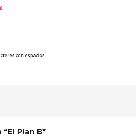
m
acteres con espacios
 “El Plan B”