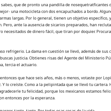
s, que de pronto una pandilla de nosequetratficantes d
jor- una motocicleta con dos encapuchados a bordo. Alguno
rmas largas. Por lo general, tienen un objetivo específico, 
n. Pero, ante la ausencia de sicarios preparados, han reclut
 necesitados de dinero fácil, que tiran por doquier. Procuras
efrigerio. La dama en cuestión se llevó, además de sus c
 buscas justicia. Obtienes risas del Agente del Ministerio Pú
a, tercia el actuario.
ces que hace seis años, más o menos, votaste por Lopito
Y lo creíste. Como a la pelipintada que se llevó tu cartera.
gradecerle tu felicidad, porque los mexicanos estamos felices
ron entonces por la esperanza.
arnos tanto, tanto. Por todas esas cosas de la vida.