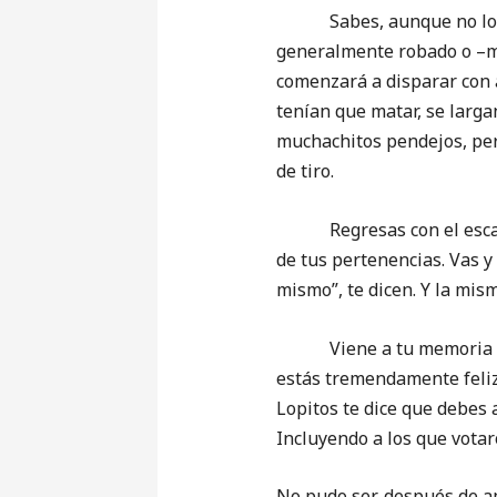
Sabes, aunque no lo sabe
generalmente robado o –me
comenzará a disparar con a
tenían que matar, se larga
muchachitos pendejos, pero
de tiro.
Regresas con el escaso r
de tus pertenencias. Vas y
mismo”, te dicen. Y la mism
Viene a tu memoria enton
estás tremendamente feliz. 
Lopitos te dice que debes a
Incluyendo a los que vota
No pudo ser, después de am