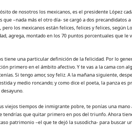
to de nosotros los mexicanos, es el presidente López cad
ís que –nada más el otro día- se cargó a dos precandidatos a 
 pero los mexicanos están felices, felices y felices, según L
dad, agrega, montado en los 70 puntos porcentuales que le 
e una particular definición de la felicidad. Por lo genera
ión primero en el ámbito afectivo. Y te vas a la cama con a
tenías. Si tengo amor, soy feliz. A la mañana siguiente, desp
estida y medio roncando; y como dice el poeta, la panza es p
l desayuno.
viejos tiempos de inmigrante pobre, te ponías una mano ad
e tendrías que quitar primero en pos del triunfo. Ahora tien
caso patrimonio –el que te dejó la susodicha- para buscar u