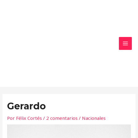
Ir
MAI
al
MEN
contenido
Gerardo
Por
Félix Cortés
/
2 comentarios
/
Nacionales