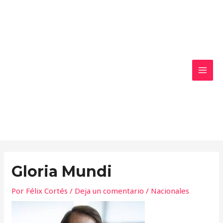
Ir
MAI
al
MEN
contenido
Gloria Mundi
Por
Félix Cortés
/
Deja un comentario
/
Nacionales