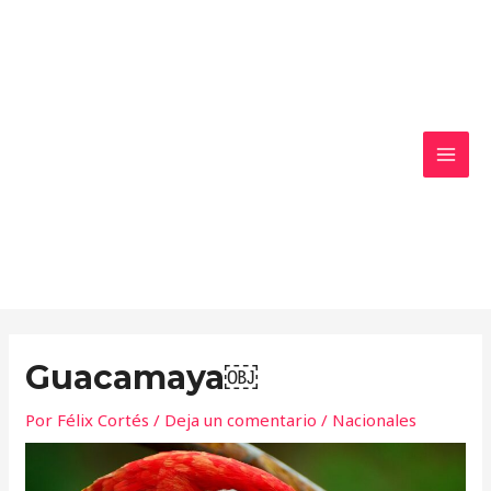
Ir
MAI
al
MEN
contenido
Guacamaya￼
Por
Félix Cortés
/
Deja un comentario
/
Nacionales