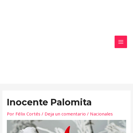
Ir
MAI
al
MEN
contenido
Inocente Palomita
Por
Félix Cortés
/
Deja un comentario
/
Nacionales