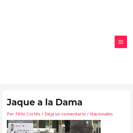
Ir
MAI
al
MEN
contenido
Jaque a la Dama
Por
Félix Cortés
/
Deja un comentario
/
Nacionales