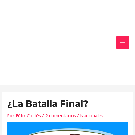
Ir
MAI
al
MEN
contenido
¿La Batalla Final?
Por
Félix Cortés
/
2 comentarios
/
Nacionales