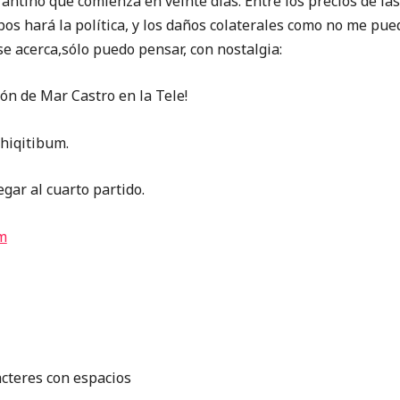
antino que comienza en veinte días. Entre los precios de las
pos hará la política, y los daños colaterales como no me pu
e acerca,sólo puedo pensar, con nostalgia:
ón de Mar Castro en la Tele!
Chiqitibum.
gar al cuarto partido.
m
acteres con espacios