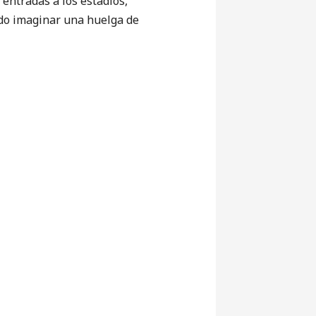
 entradas a los estadios,
edo imaginar una huelga de