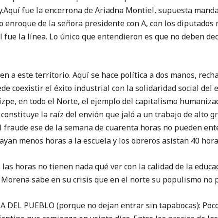
y.Aquí fue la encerrona de Ariadna Montiel, supuesta mand
o enroque de la señora presidente con A, con los diputados
 fue la línea. Lo único que entendieron es que no deben dec
n a este territorio. Aquí se hace política a dos manos, rech
e coexistir el éxito industrial con la solidaridad social del
zpe, en todo el Norte, el ejemplo del capitalismo humaniz
constituye la raíz del envión que jaló a un trabajo de alto g
l fraude ese de la semana de cuarenta horas no pueden ent
ayan menos horas a la escuela y los obreros asistan 40 hor
: las horas no tienen nada qué ver con la calidad de la educa
 Morena sabe en su crisis que en el norte su populismo no 
EL PUEBLO (porque no dejan entrar sin tapabocas): Pocos