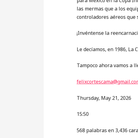
para México en la Copa Inf
las mermas que a los equi
controladores aéreos que s
¡Invéntense la reencarnaci
Le decíamos, en 1986, La 
Tampoco ahora vamos a lle
felixcortescama@gmail.co
Thursday, May 21, 2026
15:50
568 palabras en 3,436 car