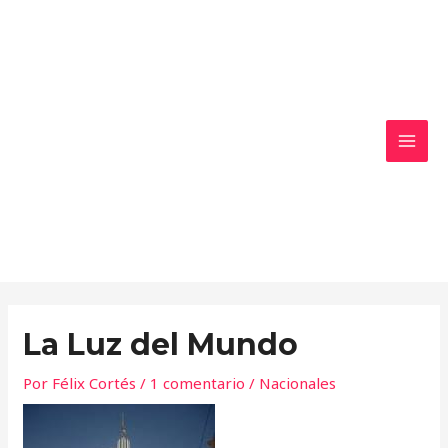
Ir
MAI
al
MEN
contenido
La Luz del Mundo
Por
Félix Cortés
/
1 comentario
/
Nacionales