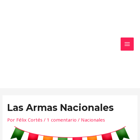
Ir
MAI
al
MEN
contenido
Las Armas Nacionales
Por
Félix Cortés
/
1 comentario
/
Nacionales