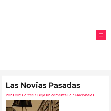
Ir
MAI
al
MEN
contenido
Las Novias Pasadas
Por
Félix Cortés
/
Deja un comentario
/
Nacionales