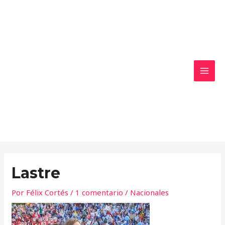
Ir
MAI
al
MEN
contenido
Lastre
Por
Félix Cortés
/
1 comentario
/
Nacionales