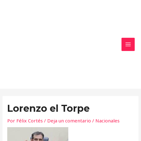
Ir
MAI
al
MEN
contenido
Lorenzo el Torpe
Por
Félix Cortés
/
Deja un comentario
/
Nacionales