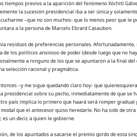
empos previos a la aparición del fenómeno Xóchitl Gálvez
emente la sucesión presidencial iba a ser única y solament
 escucharme –que no son muchos- que lo menos peor que le p
puntara a la persona de Marcelo Ebrard Casaubon.
esiduos de preferencias personales. Afortunadamente, mi
a de los políticos ansiosos de poder (desde luego que no hay
onalmente a ninguno de los que se apuntaron a la final del 
a selección racional y pragmática.
es –y me sigue quedando claro hoy- que quienesquiera d
da presidencial sobre su pecho, inmediatamente de que se h
stro país implica lo primero que haará será romper gradual
y modal que el antecesor quiso heredarle. No ha sido de otr
 es un decir, a quien le gobierne.
de los apuntados a sacarse el premio gordo de esta singu