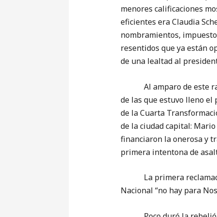
menores calificaciones mo
eficientes era Claudia Sch
nombramientos, impuestos 
resentidos que ya están op
de una lealtad al presiden
Al amparo de este razona
de las que estuvo lleno el
de la Cuarta Transformaci
de la ciudad capital: Mari
financiaron la onerosa y tr
primera intentona de asalt
La primera reclamación fu
Nacional “no hay para Nos
Poco duró la rebelión, q