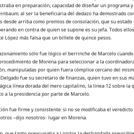
straba en preparación, capacidad de diseñar un programa 
einbaum; al ser la beneficiaria del dedazo ha demostrado c
desde arriba como premios de consolación, que su estado 
erando en contra de quien se supone es su jefa. Todos ellos
te López más falsa que un billete de quince pesos.
miento sólo fue lógico el berrinche de Marcelo cuando d
 procedimiento de Morena para seleccionar a la coordinador
ón, manipuladas por quien fuera cómplice cercano del mism
o Delgado fue su secretario de finanzas, quien tuvo en sus m
ágica línea dorada del mero capitalino, la línea 12 sobre la q
o a la presidencia por parte de Marcelo.
e firme y consistente: si no se modificaba el veredicto 
otros –dijo nosotros- lugar en Morena.
ue tanto preocupaba a Lopitos la desbandada previsible.