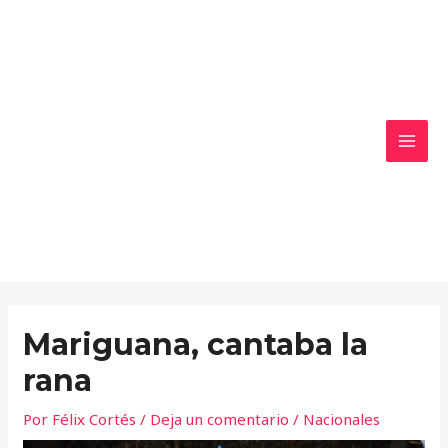
Ir
MAI
al
MEN
contenido
Mariguana, cantaba la
rana
Por
Félix Cortés
/
Deja un comentario
/
Nacionales