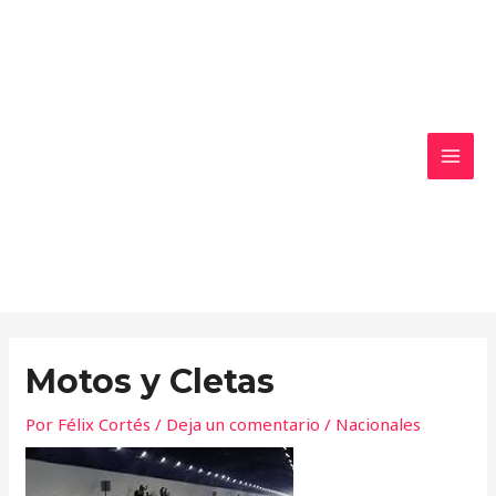
Ir
MAI
al
MEN
contenido
Motos y Cletas
Por
Félix Cortés
/
Deja un comentario
/
Nacionales