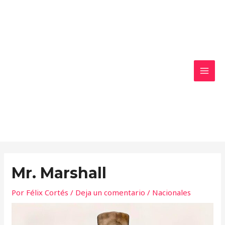
Ir
MAI
al
MEN
contenido
Mr. Marshall
Por
Félix Cortés
/
Deja un comentario
/
Nacionales