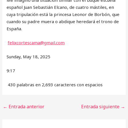
Me imagino una situación similar con el buque escuela
español Juan Sebastián Elcano, de cuatro mástiles, en
cuya tripulación está la princesa Leonor de Borbón, que
cuando su padre muera o abdique heredará el trono de
España.
felixcortescama@gmail.com
Sunday, May 18, 2025
9:17
430 palabras en 2,693 caracteres con espacios
←
Entrada anterior
Entrada siguiente
→