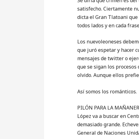
Se diría que crimen es de
satisfecho. Ciertamente nue
dicta el Gran Tlatoani que
todos lados y en cada fras
Los nuevoleoneses debemos
que juró espetar y hacer cu
mensajes de twitter o ejer
que se sigan los procesos 
olvido. Aunque ellos prefie
Así somos los románticos.
PILÓN PARA LA MAÑANERA (
López va a buscar en Centr
demasiado grande. Echeverr
General de Naciones Unida