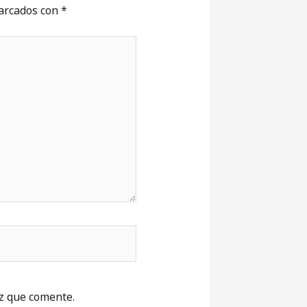
marcados con
*
z que comente.