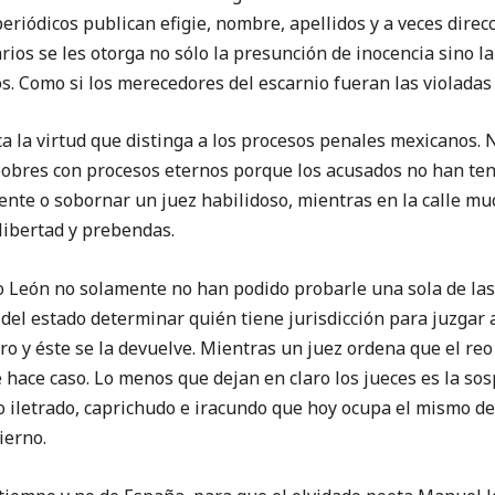
eriódicos publican efigie, nombre, apellidos y a veces direcc
rios se les otorga no sólo la presunción de inocencia sino la
s. Como si los merecedores del escarnio fueran las violadas
a la virtud que distinga a los procesos penales mexicanos. 
pobres con procesos eternos porque los acusados no han ten
ente o sobornar un juez habilidoso, mientras en la calle m
libertad y prebendas.
 León no solamente no han podido probarle una sola de las 
l del estado determinar quién tiene jurisdicción para juzgar
 otro y éste se la devuelve. Mientras un juez ordena que el re
e hace caso. Lo menos que dejan en claro los jueces es la so
o iletrado, caprichudo e iracundo que hoy ocupa el mismo d
ierno.