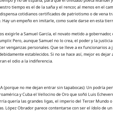
l tiempo y no de España, para que el olvidado poeta Manuel
stro tiempo es el de la saña y el rencor, al menos en el camp
 dispensa cotidianos certificados de patriotismo o de vena 
e. Hay un empeño en imitarle, como suele darse en esta tierr
 exigirle a Samuel García, el novato metido a gobernador, 
mplir. Pero, aunque Samuel no lo crea, el poder y la justici
cer venganzas personales. Que se lleve a ex funcionarios a j
debidamente establecidos. Si no se hace así, mejor es dejar a
ran el odio a la indiferencia.
porque no me dejan entrar sin tapabocas): Un podría pens
oamérica y Cuba el Vellocino de Oro que soñó Luis Echeverr
ía quería las grandes ligas, el imperio del Tercer Mundo o 
s. López Obrador parece contentarse con ser el ídolo de un