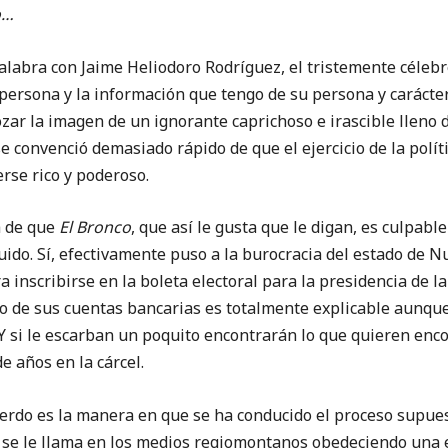
o…
a con Jaime Heliodoro Rodríguez, el tristemente célebr
 persona y la información que tengo de su persona y carácter
zar la imagen de un ignorante caprichoso e irascible lleno
 convenció demasiado rápido de que el ejercicio de la políti
rse rico y poderoso.
a de que
El Bronco
, que así le gusta que le digan, es culpabl
buido. Sí, efectivamente puso a la burocracia del estado de 
a inscribirse en la boleta electoral para la presidencia de l
to de sus cuentas bancarias es totalmente explicable aunque
 si le escarban un poquito encontrarán lo que quieren encon
e años en la cárcel.
uerdo es la manera en que se ha conducido el proceso supue
 se le llama en los medios regiomontanos obedeciendo una e