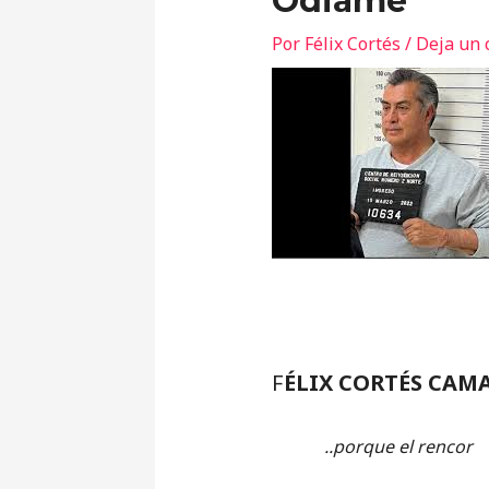
Ódiame
Por
Félix Cortés
/
Deja un 
F
ÉLIX CORTÉS CAM
..porque el rencor