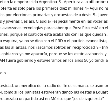
ei en la empobrecida Argentina. 3.- Apertura a la afiliación:
 oferta es solo para los primeros diez millones.4.- Aquí no 
s por elecciones primarias y encuestas de a devis. 5.- Juvent
 y jóvenas (¿es así, Claudia?) especialmente en las vocerías, 
 avanzadas tecnologías para saber que Poza Rica está en el 
iones, porque el cuatrote está acabando con las que quedan.
 la esquina, ya no se diga con el PRD o el partido evangelista
s las alianzas, nos rascamos solitos en reciprocidad. 9.- In
gobierno: yo me apuraría, porque se les están acabando, y
PAN fuera gobierno y estuviéramos en los años 50 yo tendría 
olo.
esidad, un merolico de la radio de fin de semana, se asombr
, como si los panistas estuvieran dando las destas a Eduard
relanzaba un partido así en México que “¡es de izquierda!”