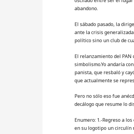
oscilado entre ser el lugar
abandono.
El sábado pasado, la dirig
ante la crisis generalizad
político sino un club de cu
El relanzamiento del PAN d
simbolismo.Yo andaría con
panista, que resbaló y cay
que actualmente se represe
Pero no sólo eso fue anécdo
decálogo que resume lo di
Enumero: 1.-Regreso a los o
en su logotipo un circulín 