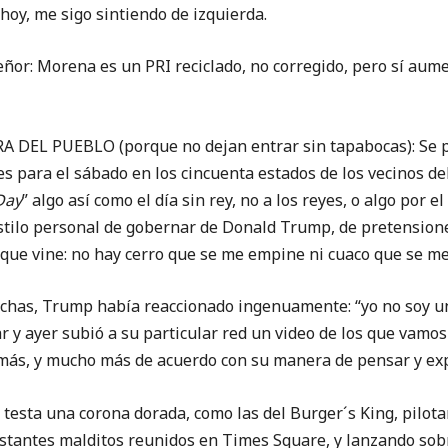
 hoy, me sigo sintiendo de izquierda.
ñor: Morena es un PRI reciclado, no corregido, pero sí aum
DEL PUEBLO (porque no dejan entrar sin tapabocas): Se p
s para el sábado en los cincuenta estados de los vecinos del
Day
” algo así como el día sin rey, no a los reyes, o algo por el
stilo personal de gobernar de Donald Trump, de pretension
rque vine: no hay cerro que se me empine ni cuaco que se me
rchas, Trump había reaccionado ingenuamente: “yo no soy un
r y ayer subió a su particular red un video de los que vamos
más, y mucho más de acuerdo con su manera de pensar y ex
 testa una corona dorada, como las del Burger´s King, pilot
stantes malditos reunidos en Times Square, y lanzando sobr