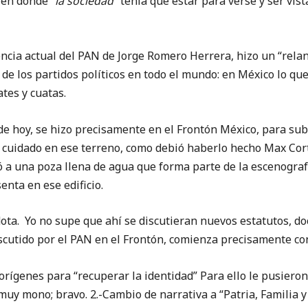
 en donde “
la sociedad
” tenía que estar para verse y ser vist
encia actual del PAN de Jorge Romero Herrera, hizo un “rela
a de los partidos políticos en todo el mundo: en México lo q
ates y cuatas.
e hoy, se hizo precisamente en el Frontón México, para subi
 cuidado en ese terreno, como debió haberlo hecho Max Cor
ó a una poza llena de agua que forma parte de la escenogra
nta en ese edificio.
ta. Yo no supe que ahí se discutieran nuevos estatutos, doct
scutido por el PAN en el Frontón, comienza precisamente con
rígenes para “recuperar la identidad” Para ello le pusieron 
muy mono; bravo. 2.-Cambio de narrativa a “Patria, Familia y 