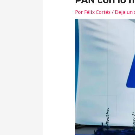
PAN con lo 
Por
Félix Cortés
/
Deja un 