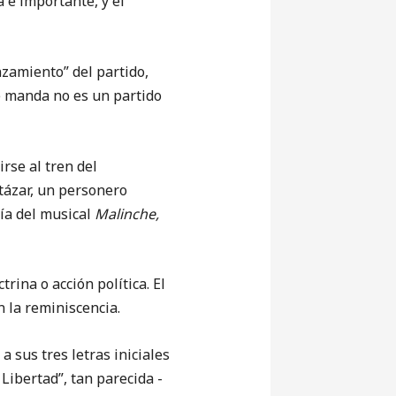
a e importante, y el
nzamiento” del partido,
ue manda no es un partido
rse al tren del
tázar, un personero
fía del musical
Malinche,
rina o acción política. El
 la reminiscencia.
a sus tres letras iniciales
Libertad”, tan parecida -